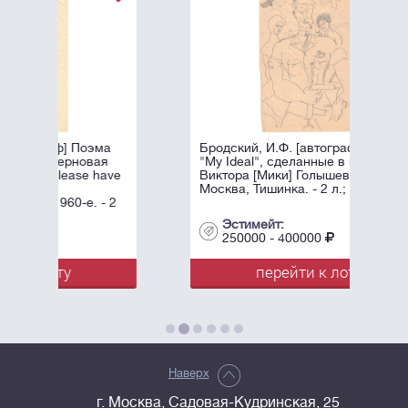
ма
Бродский, И.Ф. [автограф] Рисунки
ая
"My Ideal", сделанные в квартире
have
Виктора [Мики] Голышева. 1960-е.
Москва, Тишинка. - 2 л.; 29х21 см.
- 2
Эстимейт:
250000 - 400000
перейти к лоту
Наверх
г. Москва, Садовая-Кудринская, 25