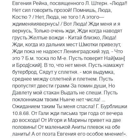
Евгения Рейна, посвященного Л. Штерн. «Люда!!
Нет сил говорить прозой! Помнишь, Люда,
Костю ? / Нет, Люда, не того ! А этого—
ждименяиявернусь! / Вот Люда! Жди меня и я
вернусь, Только очень жди, Жди когда наводят
грусть Желтые вожди - Китай близко, Люда!
Жди, когда из дальних мест Шмотки привезут,
Жди пока не надоест Ленинградский зуд. - Что
это ? Б.м. тоска по М-е. Пусть поверят Най[ман]
и Брод[ский]. В то, что нет меня. Пусть намажут
бутерброд, Сядут у сплетня. - моя выдумка,
среднее между сплетней и плетнем. Пусть
пропустят двести грамм За помин души, Но
Давлету мой стакан Выдать не спеши. Пусть
поклонникам твоим Нынче нет числа! ...
Ожиданием таким Ты меня спасла! Г. Бурблишки
10.8.68. От Гали жди письма три года от вечера
до восхода! От Игоря и Марины привет на две
половины! От маленькой Аниты плевок на обе
ланиты! А от поэта Евгения его особое мнение!».