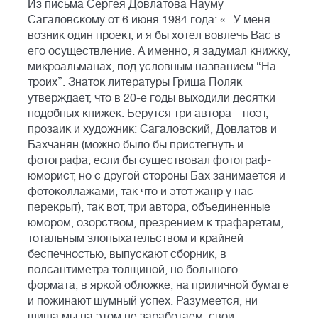
Из письма Сергея Довлатова Науму
Сагаловскому от 6 июня 1984 года: «...У меня
возник один проект, и я бы хотел вовлечь Вас в
его осуществление. А именно, я задумал книжку,
микроальманах, под условным названием “На
троих”. Знаток литературы Гриша Поляк
утверждает, что в 20-е годы выходили десятки
подобных книжек. Берутся три автора – поэт,
прозаик и художник: Сагаловский, Довлатов и
Бахчанян (можно было бы пристегнуть и
фотографа, если бы существовал фотограф-
юморист, но с другой стороны Бах занимается и
фотоколлажами, так что и этот жанр у нас
перекрыт), так вот, три автора, объединенные
юмором, озорством, презрением к трафаретам,
тотальным злопыхательством и крайней
беспечностью, выпускают сборник, в
полсантиметра толщиной, но большого
формата, в яркой обложке, на приличной бумаге
и пожинают шумный успех. Разумеется, ни
шиша мы на этом не заработаем, свои