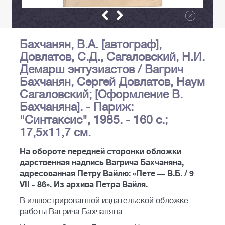
Бахчанян, В.А. [автограф],
Довлатов, С.Д., Сагаловский, Н.И.
Демарш энтузиастов / Вагрич
Бахчанян, Сергей Довлатов, Наум
Сагаловский; [Оформление В.
Бахчаняна]. - Париж:
"Синтаксис", 1985. - 160 с.;
17,5х11,7 см.
На обороте передней сторонки обложки
дарственная надпись Вагрича Бахчаняна,
адресованная Петру Вайлю: «Пете — В.Б. / 9
VII - 86». Из архива Петра Вайля.
В иллюстрированной издательской обложке
работы Вагрича Бахчаняна.