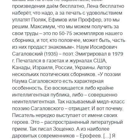
произведения даём бесплатно, Лена бесплатно
наберёт, что надо, а за печать с удовольствием
уплатят Поляк, Ефимов или Проффер, это мы
решим. Максимум, что мы можем получить за
свои труды – это по 50-75 экземпляров нашего
сборника, и тот, кто половчее, может быть, часть
из них продаст знакомым». Наум Иосифович
Сагаловский (1935) – поэт. Эмигрировал в 1979
г. Печатался в газетах и журналах США,
Канады, Израиля, России, Украины. Автор
нескольких поэтических сборников. «У поэзии
Наума Сагаловского есть характерная
особенность. Ею восхищается либо крайне
интеллигентная публика, либо – совершенно
неинтеллигентная. Так называемый мидл–класс
поэзию Сагаловского – отрицает. И вот почему.
Писатель нередко выступает от имени своих
героев. Это – распространенный литературный
прием. Так писал Зощенко. А из наиболее
даровитых современников – Ерофеев. […] Я