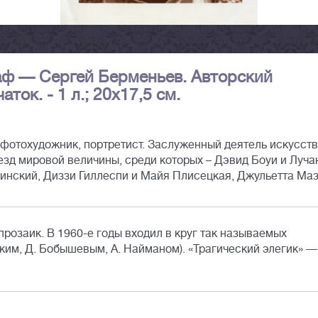
раф — Сергей Берменьев. Авторский
ок. - 1 л.; 20x17,5 см.
 фотохудожник, портретист. Заслуженный деятель искусств
езд мировой величины, среди которых – Дэвид Боуи и Луча
инский, Диззи Гиллеспи и Майя Плисецкая, Джульетта Маз
прозаик. В 1960-е годы входил в круг так называемых
ским, Д. Бобышевым, А. Найманом). «Трагический элегик» —