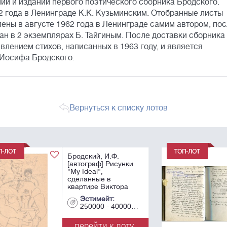
ии и издании первого поэтического сборника Бродского.
2 года в Ленинграде К.К. Кузьминским. Отобранные листы
ны в августе 1962 года в Ленинграде самим автором, по
ан в 2 экземплярах Б. Тайгиным. После доставки сборника
влением стихов, написанных в 1963 году, и является
 Иосифа Бродского.
Вернуться к списку лотов
Бобышев, Д.В.,
и
Коробова, Э.Б.
[автографы]
Черновик
стихотворения Эры
Коробовой "Поминки
Эстимейт:
в Комарово" с
000 - 400000
30000 - 50000
х21
авторской правкой и
дарственные ...
у
перейти к лоту