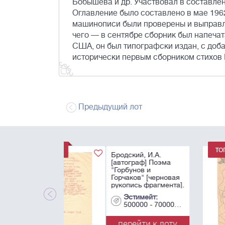
Бобышева и др. Участвовал в составлен
Оглавление было составлено в мае 196
машинописи были проверены и выправле
чего — в сентябре сборник был напечат
США, он был типографски издан, с доба
исторически первым сборником стихов
Предыдущий лот
Бродский, И.Ф.
[автограф] Рисунк
"My Ideal",
сделанные в
квартире Виктора
[Мики] Голышева.
Эстимейт:
1960-е. Москва,
250
Тишинка. - 2 л.; 29
см.
перейти к лот