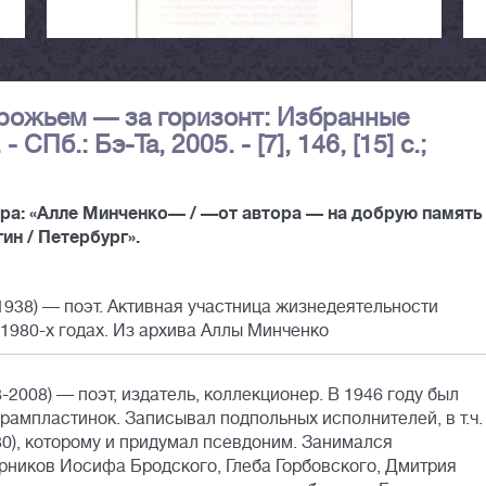
дорожьем — за горизонт: Избранные
СПб.: Бэ-Та, 2005. - [7], 146, [15] с.;
ра: «Алле Минченко— / —от автора — на добрую память 
йгин / Петербург».
938) — поэт. Активная участница жизнедеятельности
1980-х годах. Из архива Аллы Минченко
2008) — поэт, издатель, коллекционер. В 1946 году был
рампластинок. Записывал подпольных исполнителей, в т.ч.
80), которому и придумал псевдоним. Занимался
ников Иосифа Бродского, Глеба Горбовского, Дмитрия