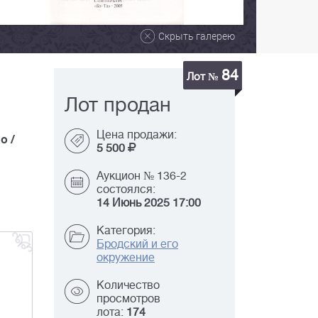
Скрыть галерею
84
Лот №
Лот продан
Цена продажи:
о /
5 500
Аукцион № 136-2
состоялся:
14 Июнь 2025 17:00
Категория:
Бродский и его
окружение
Количество
просмотров
лота:
174