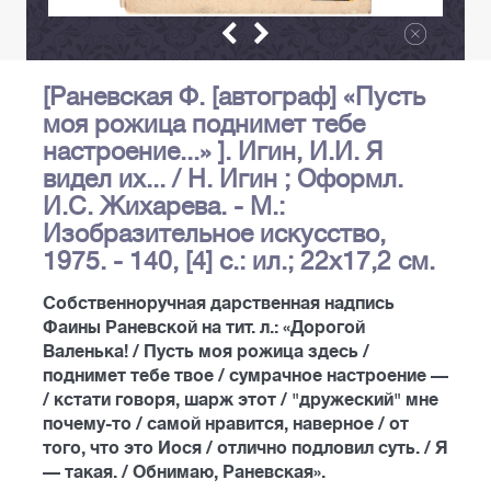
[Раневская Ф. [автограф] «Пусть
моя рожица поднимет тебе
настроение...» ]. Игин, И.И. Я
видел их... / Н. Игин ; Оформл.
И.С. Жихарева. - М.:
Изобразительное искусство,
1975. - 140, [4] с.: ил.; 22х17,2 см.
Собственноручная дарственная надпись
Фаины Раневской на тит. л.: «Дорогой
Валенька! / Пусть моя рожица здесь /
поднимет тебе твое / сумрачное настроение —
/ кстати говоря, шарж этот / "дружеский" мне
почему-то / самой нравится, наверное / от
того, что это Иося / отлично подловил суть. / Я
— такая. / Обнимаю, Раневская».