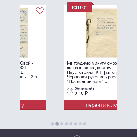
[«в трудную минуту сможете
загнать ее за десятку…»]
Паустовский, К.Г. [автограф].
л.;
Черновая рукопись рассказа
"Последний черт" с ...
Эстимейт:
0 - 0
перейти к лоту