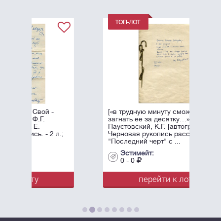
[«в трудную минуту сможете
загнать ее за десятку…»]
Паустовский, К.Г. [автограф].
л.;
Черновая рукопись рассказа
"Последний черт" с ...
Эстимейт:
0 - 0
перейти к лоту