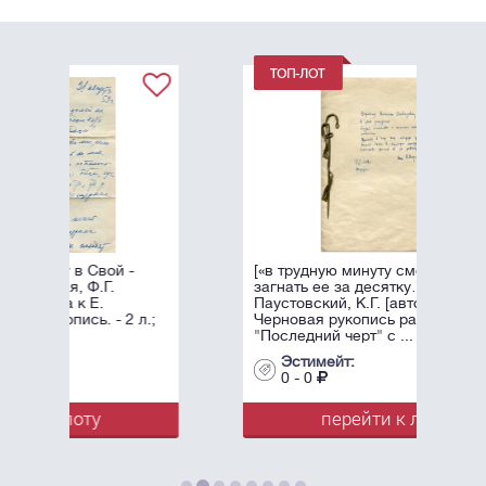
[«в трудную минуту сможете
загнать ее за десятку…»]
Паустовский, К.Г. [автограф].
л.;
Черновая рукопись рассказа
"Последний черт" с ...
Эстимейт:
0 - 0
перейти к лоту