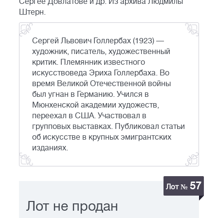
Сергее Довлатове и др. Из архива Людмилы
Штерн.
Сергей Львович Голлербах (1923) —
художник, писатель, художественный
критик. Племянник известного
искусствоведа Эриха Голлербаха. Во
время Великой Отечественной войны
был угнан в Германию. Учился в
Мюнхенской академии художеств,
переехал в США. Участвовал в
групповых выставках. Публиковал статьи
об искусстве в крупных эмигрантских
изданиях.
57
Лот №
Лот не продан