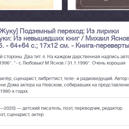
 Жуку] Подземный переход: Из лирики
уки: Из невышедших книг / Михаил Яснов.
. - 64+64 с.; 17х12 см. - Книга-переверт
стороны. Два тит. л. На каждом дарственная надпись авт
.1996". "- с Любовью! М Яснов / 31.1.1996". Очень хорошая
ктёр, сценарист, либреттист, теле- и радиоведущий. Автор 
ене Дома актера на Невском, собиравших на представлени
1980-х годах.
—2020) — детский писатель, поэт, переводчик, редактор.
т, сценарист, актер.