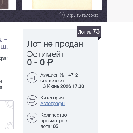
Скрыть галерею
73
Лот №
 -
Лот не продан
ыш.
Эстимейт
ора:
0
-
0
Аукцион № 147-2
состоялся:
и
13 Июнь 2026 17:30
я
Категория:
Автографы
Количество
просмотров
лота:
65