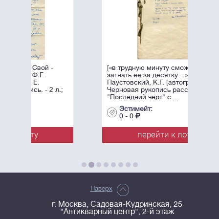
[«в трудную минуту сможете
загнать ее за десятку…»]
Паустовский, К.Г. [автограф].
л.;
Черновая рукопись рассказа
"Последний черт" с ...
Эстимейт:
0 - 0
перейти к лоту
Наверх
г. Москва, Садовая-Кудринская, 25
"Антикварный центр", 2-й этаж