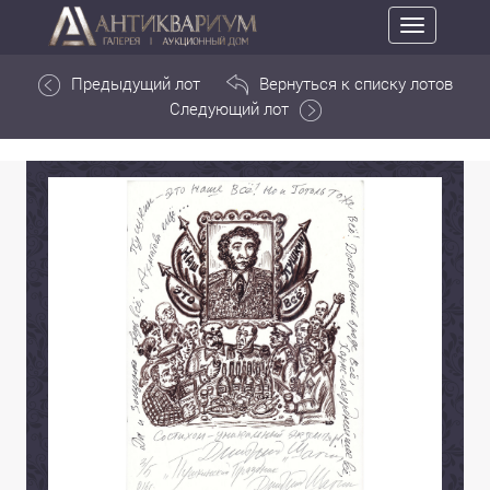
Toggle
navigation
Предыдущий лот
Вернуться к списку лотов
Следующий лот