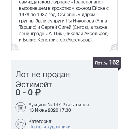
самиздатском журнале «Транспонанс»,
выходившем в крохотном южном Ейске с
1979 по 1987 год. Основным ядром
группы были супруги Ры Никонова (Анна
Таршис) и Сергей Сигей (Сигов), а также
ленинградцы А. Ник (Николай Аксельрод)
и Борис Констриктор (Аксельрод).
162
Лот №
Лот не продан
Эстимейт
0
-
0
Аукцион № 147-2 состоялся:
13 Июнь 2026 17:30
Категория:
Поэты и художники