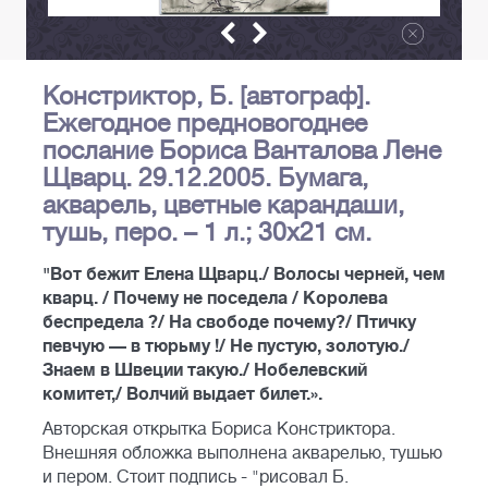
Констриктор, Б. [автограф].
Ежегодное предновогоднее
послание Бориса Ванталова Лене
Щварц. 29.12.2005. Бумага,
акварель, цветные карандаши,
тушь, перо. – 1 л.; 30x21 см.
"Вот бежит Елена Щварц./ Волосы черней, чем
кварц. / Почему не поседела / Королева
беспредела ?/ На свободе почему?/ Птичку
певчую — в тюрьму !/ Не пустую, золотую./
Знаем в Швеции такую./ Нобелевский
комитет,/ Волчий выдает билет.».
Авторская открытка Бориса Констриктора.
Внешняя обложка выполнена акварелью, тушью
и пером. Стоит подпись - "рисовал Б.