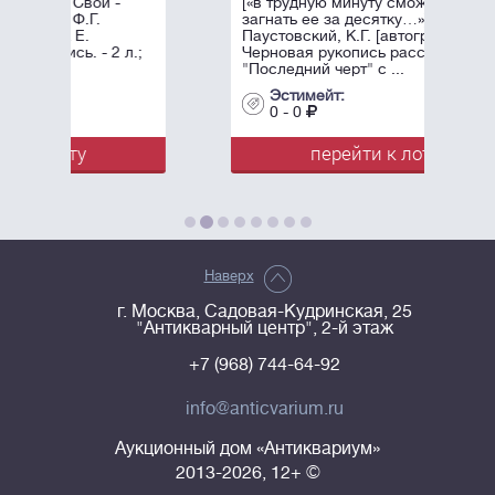
-
[«в трудную минуту сможете
загнать ее за десятку…»]
Паустовский, К.Г. [автограф].
 л.;
Черновая рукопись рассказа
"Последний черт" с ...
Эстимейт:
0 - 0
перейти к лоту
Наверх
г. Москва, Садовая-Кудринская, 25
"Антикварный центр", 2-й этаж
+7 (968) 744-64-92
info@anticvarium.ru
Аукционный дом «Антиквариум»
2013-2026, 12+ ©