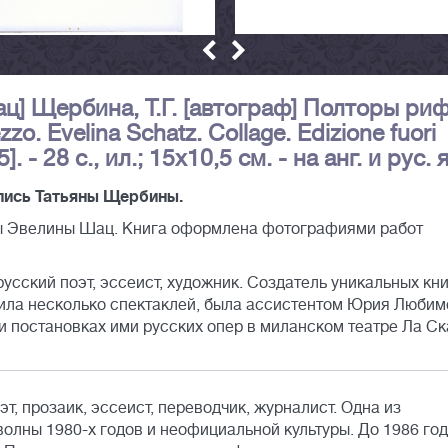
ц] Щербина, Т.Г. [автограф] Полторы ри
zzo. Evelina Schatz. Collage. Edizione fuori
. - 28 с., ил.; 15х10,5 см. - на анг. и рус. я
дпись Татьяны Щербины.
ты Эвелины Шац. Книга оформлена фотографиями работ
ский поэт, эссеист, художник. Создатель уникальных кни
вила несколько спектаклей, была ассистентом Юрия Любим
 постановках ими русских опер в миланском театре Ла Ск
эт, прозаик, эссеист, переводчик, журналист. Одна из
олны 1980-х годов и неофициальной культуры. До 1986 го