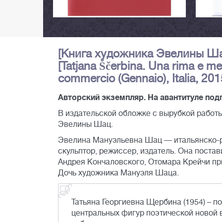
[Книга художника Эвелины Ша
[Tatjana Ščerbina. Una rima e me
commercio (Gennaio), Italia, 2015]
Авторский экземпляр. На авантитуле по
В издательской обложке с вырубкой рабо
Эвелины Шац.
Эвелина Мануэльевна Шац — итальянско-рус
скульптор, режиссер, издатель. Она поста
Андрея Кончаловского, Отомара Крейчи при
Дочь художника Мануэля Шаца.
Татьяна Георгиевна Щербина (1954) – по
центральных фигур поэтической новой в