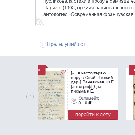
публиковала стихи и прозу в самиздате
Париже (1993, премия национального ц
антологию «Современная французская п
Предыдущий лот
[«в трудную минуту
сможете загнать е
за десятку…»]
Паустовский, К.Г.
[автограф]. Черно
рукопись рассказа
Эстимейт:
"Последний черт" 
0 - 0
...
перейти к лот