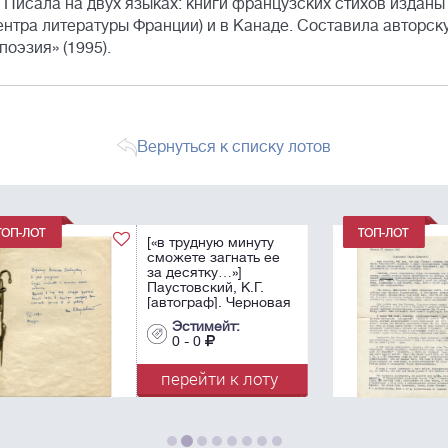
. Писала на двух языках: книги французских стихов изданы
ентра литературы Франции) и в Канаде. Составила авторск
оэзия» (1995).
Вернуться к списку лотов
[«Мог бы помочь
е
Булгаков, а он так и
не увидел своего
дорогого дитя...»]
вая
Булгакова, Е.С.
[автограф] Письмо
Эстимейт:
с
С.Е. Диманту. 27
0 - 0
апреля 1966. ...
у
перейти к лоту