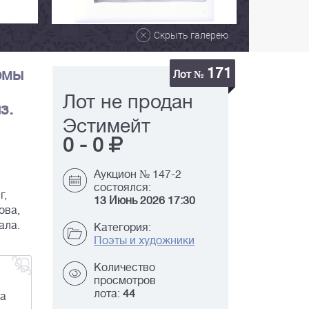
Скрыть галерею
171
фмы
Лот №
Лот не продан
з.
Эстимейт
0
-
0
Аукцион № 147-2
состоялся:
г,
13 Июнь 2026 17:30
ова,
ала.
Категория:
Поэты и художники
Количество
просмотров
лота:
44
да