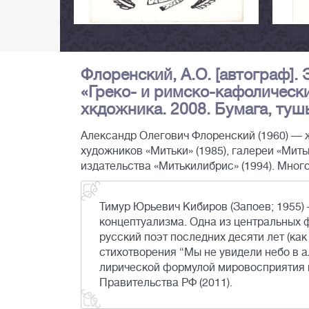
Флоренский, А.О. [автограф].
«Греко- и римско-кафолическ
хкдожника. 2008. Бумага, тушь,
Александр Олегович Флоренский (1960) — 
художников «Митьки» (1985), галереи «Мит
издательства «Митькилибрис» (1994). Мног
Тимур Юрьевич Кибиров (Запоев; 1955) 
концептуализма. Одна из центральных 
русский поэт последних десяти лет (как 
стихотворения “Мы не увидели небо в ал
лирической формулой мировосприятия ц
Правительства РФ (2011).