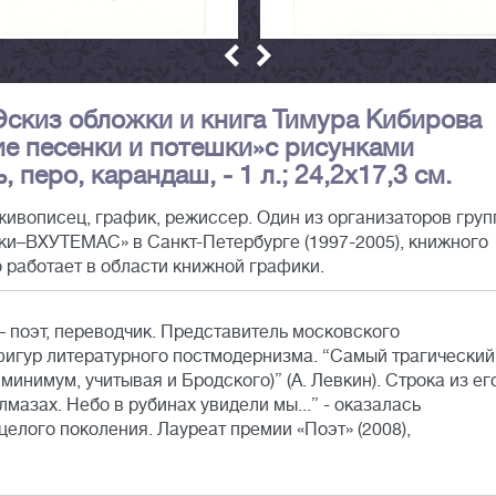
 Эскиз обложки и книга Тимура Кибирова
ие песенки и потешки»с рисунками
 перо, карандаш, - 1 л.; 24,2х17,3 см.
живописец, график, режиссер. Один из организаторов гру
ьки–ВХУТЕМАС» в Санкт-Петербурге (1997-2005), книжного
о работает в области книжной графики.
– поэт, переводчик. Представитель московского
фигур литературного постмодернизма. “Самый трагический
минимум, учитывая и Бродского)” (А. Левкин). Строка из ег
мазах. Небо в рубинах увидели мы...” - оказалась
елого поколения. Лауреат премии «Поэт» (2008),