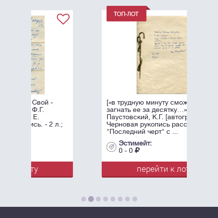
[«в трудную минуту сможете
загнать ее за десятку…»]
Паустовский, К.Г. [автограф].
л.;
Черновая рукопись рассказа
"Последний черт" с ...
Эстимейт:
0 - 0
перейти к лоту