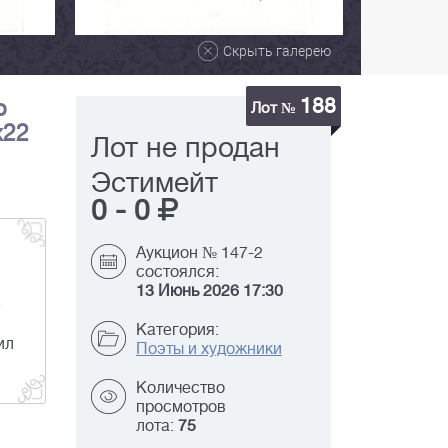
Скрыть галерею
188
р
Лот №
х22
Лот не продан
Эстимейт
0
-
0
Аукцион № 147-2
состоялся:
13 Июнь 2026 17:30
Категория:
ил
Поэты и художники
Количество
просмотров
лота:
75