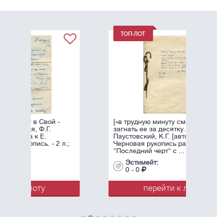
-
[«в трудную минуту сможете
загнать ее за десятку…»]
Паустовский, К.Г. [автограф].
 л.;
Черновая рукопись рассказа
"Последний черт" с ...
Эстимейт:
0 - 0
перейти к лоту