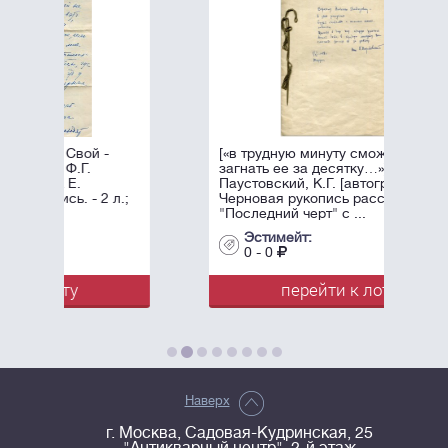
[«в трудную минуту сможете
загнать ее за десятку…»]
Паустовский, К.Г. [автограф].
л.;
Черновая рукопись рассказа
"Последний черт" с ...
Эстимейт:
0 - 0
перейти к лоту
Наверх
г. Москва, Садовая-Кудринская, 25