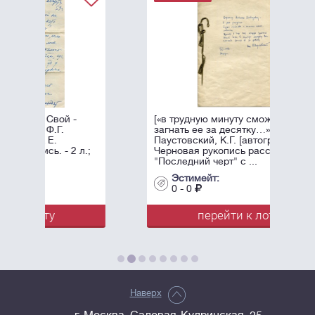
[«в трудную минуту сможете
загнать ее за десятку…»]
Паустовский, К.Г. [автограф].
л.;
Черновая рукопись рассказа
"Последний черт" с ...
Эстимейт:
0 - 0
перейти к лоту
Наверх