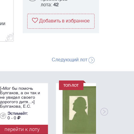
лота:
42
Добавить в избранное
мии
Следующий лот
[Уникальный лот!
Более 200
автографов —
Ахмадулина Б.,
Бахчанян В., Битов
А., Цветаева А. и др.]
Эстимейт:
Зеленая книга :
0 - 0
[Домашний альбом
Зиновия ...
перейти к лоту