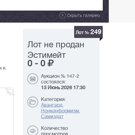
Скрыть галерею
249
Лот №
Лот не продан
Эстимейт
0
-
0
к к
Аукцион № 147-2
состоялся:
13 Июнь 2026 17:30
Категория:
Авангард.
Нонконформизм.
Самиздат
Количество
просмотров