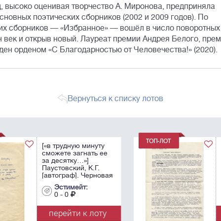
 высоко оценивая творчество А. Миронова, предприняла
сновных поэтических сборников (2002 и 2009 годов). По
их сборников — «Избранное» — вошёл в число поворотных
 век и открыв новый. Лауреат премии Андрея Белого, пре
жден орденом «С Благодарностью от Человечества!» (2020).
Вернуться к списку лотов
[«Мог бы помочь
е
Булгаков, а он так и
не увидел своего
дорогого дитя...»]
вая
Булгакова, Е.С.
[автограф] Письмо
Эстимейт:
с
С.Е. Диманту. 27
0 - 0
апреля 1966. ...
у
перейти к лоту