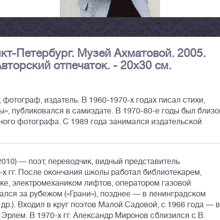
кт-Петербург. Музей Ахматовой. 2005.
торский отпечаток. - 20х30 см.
 фотограф, издатель. В 1960-1970-х годах писал стихи,
», публиковался в самиздате. В 1970-80-е годы был близо
ного фотографа. С 1989 года занимался издательской
010) — поэт, переводчик, видный представитель
-х гг. После окончания школы работал библиотекарем,
нке, электромехаником лифтов, оператором газовой
ался за рубежом («Грани»), позднее — в ленинградском
др.). Входил в круг поэтов Малой Садовой, с 1966 года — в
 Эрлем. В 1970-х гг. Александр Миронов сблизился с В.