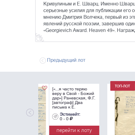
Кривулиным и Е. Шварц. Именно Шварц,
серьезные усилия для публикации его о
мнению Дмитрия Волчека, первый из эт
явлений русской поэзии, завершив один
«Georgievich Award. Heaven 49». Награ
Предыдущий лот
[«в трудную минуту
сможете загнать е
за десятку…»]
Паустовский, К.Г.
[автограф]. Черно
рукопись рассказа
Эстимейт:
"Последний черт" 
0 - 0
...
перейти к лот