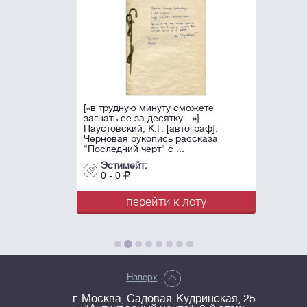
[«в трудную минуту сможете
загнать ее за десятку…»]
Паустовский, К.Г. [автограф].
Черновая рукопись рассказа
"Последний черт" с ...
Эстимейт:
0 - 0
перейти к лоту
Наверх
г. Москва, Садовая-Кудринская, 25