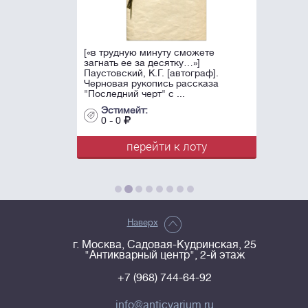
[«в трудную минуту сможете
загнать ее за десятку…»]
Паустовский, К.Г. [автограф].
Черновая рукопись рассказа
"Последний черт" с ...
Эстимейт:
0 - 0
перейти к лоту
Наверх
г. Москва, Садовая-Кудринская, 25
"Антикварный центр", 2-й этаж
+7 (968) 744-64-92
info@anticvarium.ru