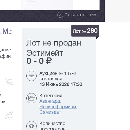
Скрыть галерею
280
 М.:
Лот №
Лот не продан
дание
Эстимейт
рафии
0
-
0
Аукцион № 147-2
состоялся:
13 Июнь 2026 17:30
2
Категория:
Авангард.
так
Нонконформизм.
Самиздат
Количество
просмотров