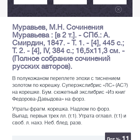
Муравьев, М.Н. Сочинения
Муравьева : [в 2 т.]. - СПб.: А.
Смирдин, 1847. - Т. 1. - [4], 445 с.;
Т. 2. - [4], IV, 384 с.; 16,5х11,3 см. -
(Полное собрание сочинений
русских авторов).
В полукожаном переплете эпохи с тиснением
золотом по корешку. Суперэкслибрис «ЛС» (АС?)
на корешке. Бум. сюжетный экслибрис «Из книг
Федорова-Давыдова» на форз.
Утраты фрагм. корешка. Надлом по форз.
Выпад. первых трех лл. (т.1). Утрата оглавл. (т.1) и
своб. л. нахз. Неб. блед. разв.
11
Лот №