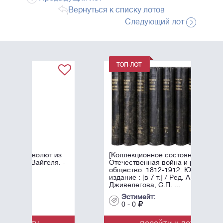
Вернуться к списку лотов
Следующий лот
из
[Коллекционное состояние].
. -
Отечественная война и русское
общество: 1812-1912: Юбилейное
издание : [в 7 т.] / Ред. А.К.
Дживелегова, С.П. ...
Эстимейт:
0 - 0
перейти к лоту