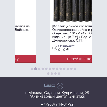
из
[Коллекционное состояние].
. -
Отечественная война и русское
общество: 1812-1912: Юбилейное
издание : [в 7 т.] / Ред. А.К.
Дживелегова, С.П. ...
Эстимейт:
0 - 0
перейти к лоту
Наверх
г. Москва, Садовая-Кудринская, 25
"Антикварный центр", 2-й этаж
+7 (968) 744-64-92