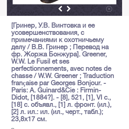
[Гринер, У.В. Винтовка и ее
усовершенствования, с
примечаниями к охотничьему
делу / В.В. Гринер ; Перевод на
фр. Жоржа Бонжура]. Greener,
W.W. Le Fusil et ses
perfectionnements, avec notes de
chasse / W.W. Greener ; Traduction
française par Georges Bonjour. -
Paris: A. Guinard&Cie : Firmin-
Didot, [1884?]. - [8], 521, [1], VI с.,
[18] с. объявл., [1] л. фронт. (ил.),
[2] л. ил.: ил. (ил., черт., табл.);
23,8х17 см.