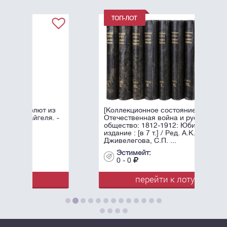
из
[Коллекционное состояние].
. -
Отечественная война и русское
общество: 1812-1912: Юбилейное
издание : [в 7 т.] / Ред. А.К.
Дживелегова, С.П. ...
Эстимейт:
0 - 0
перейти к лоту