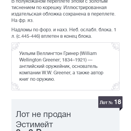
В полукожаном переплете эпохи с золотым
тиснением по корешку. Иллюстрированная
издательская обложка сохранена в переплете.
На фр. яз.
Надломы по форз. и нахз. Неб. ослабл. блока. 1
л. (с.445-446) вплетен в конец блока.
Уильям Веллингтон Гринер (William
Wellington Greener; 1834–1921) —
английский оружейник, основатель
компании W.W. Greener, а также автор
книг по оружию.
18
Лот №
Лот не продан
Эстимейт