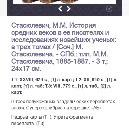
Стасюлевич, М.М. История
средних веков в ее писателях и
исследованиях новейших ученых:
в трех томах / [Соч.] М.
Стасюлевича. - СПб.: тип. М.М.
Стасюлевича, 1885-1887. - 3 т.;
24х17 см.
Т.1: XXVIII, 624 c., [1] л. карт.; Т.2: XII, 910 с., [1] л.
карт, [1] л. таб; Т.3: VIII, 779 с., [1] л. таб., [2] л.
карт.
В трех полукожаных владельческих переплетах
эпохи. Суперэкслибрис на корешке: «АБ».
Надрыв карты (T.1). Утрата фрагмента
переплета. (Т.3).