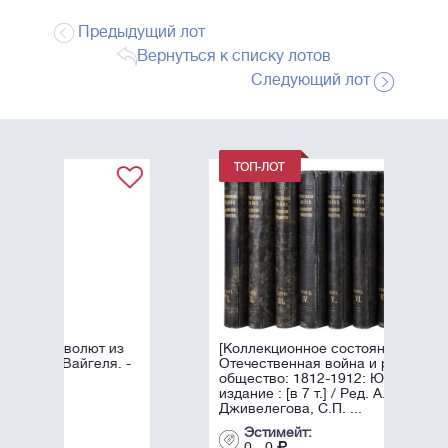
Предыдущий лот
Вернуться к списку лотов
Следующий лот
из
[Коллекционное состояние].
. -
Отечественная война и русское
общество: 1812-1912: Юбилейное
издание : [в 7 т.] / Ред. А.К.
Дживелегова, С.П. ...
Эстимейт:
0 - 0