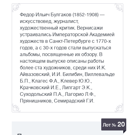
Федор Ильич Булгаков (1852-1908) —
искусствовед, журналист,
художественный критик. Вернисажи
устраивались Императорской Академией
художеств в Санкт-Петербурге с 1770-х
годов, а с 30-х годов стали выпускаться
альбомы, посвященные их обзору. В
настоящем выпуске описаны работы
более ста художников, среди них И.К.
Айвазовский, И.И. Билибин, Виллевальде
Б.П., Клагес Ф.А., Клевер Ю.Ю.,
Крачковский И.Е., Липгарт Э.К.,
Суходольский П.А., Лагорио Л.Ф.,
Прянишников, Семирадский Г.И.
20
Лот №