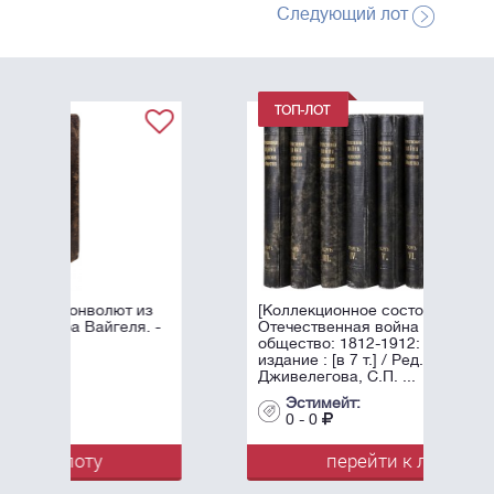
Следующий лот
 из
[Коллекционное состояние].
я. -
Отечественная война и русское
общество: 1812-1912: Юбилейное
издание : [в 7 т.] / Ред. А.К.
Дживелегова, С.П. ...
Эстимейт:
0 - 0
перейти к лоту