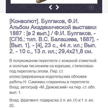
[Конволют]. Булгаков, Ф.И.
Альбом Академической выставки
1887 : [в 2 вып.] / Ф.И. Булгаков. -
[СПб.: тип. В.С. Балашева, 1887]. -
[Вып. 1]. - [4], 23 с., 44 л. ил.; Вып.
2. - 10 с., 13 л. ил.; 29,4х21,8 см.
В полукожаном переплете с кожаной этикеткой
и золотым тиснением на корешке, стилизован
под переплеты эпохи. Пер. ст.
иллюстрированных издательских обложек
работы Н. Самокиш сохранены в переплете.
Влад. автограф «М. Дюковский» на пер. ст. обл.
вып. 1.
Влад. фрагмент. подкраска 3 л. ил. (1) и 1 л. ил.
(2).