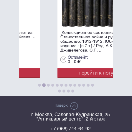
из
[Коллекционное состояние].
. -
Отечественная война и русское
общество: 1812-1912: Юбилейное
издание : [в 7 т.] / Ред. А.К.
Дживелегова, С.П. ...
Эстимейт:
0 - 0
перейти к лоту
Наверх
г. Москва, Садовая-Кудринская, 25
"Антикварный центр", 2-й этаж
+7 (968) 744-64-92