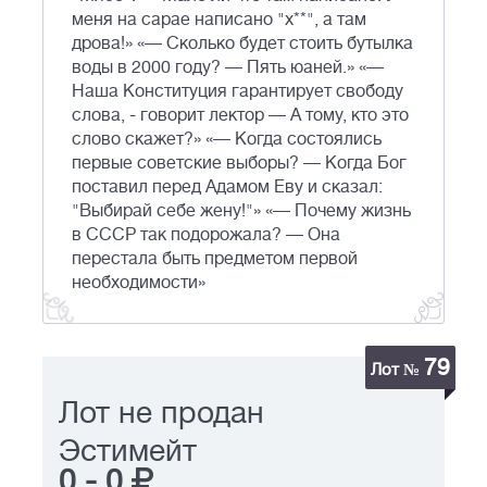
меня на сарае написано "х**", а там
дрова!» «— Сколько будет стоить бутылка
воды в 2000 году? — Пять юаней.» «—
Наша Конституция гарантирует свободу
слова, - говорит лектор — А тому, кто это
слово скажет?» «— Когда состоялись
первые советские выборы? — Когда Бог
поставил перед Адамом Еву и сказал:
"Выбирай себе жену!"» «— Почему жизнь
в СССР так подорожала? — Она
перестала быть предметом первой
необходимости»
79
Лот №
Лот не продан
Эстимейт
0
-
0