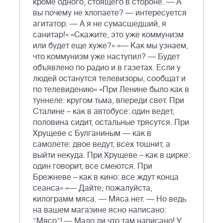
кроме одного, стоящего в стороне. — А
вы почему не хлопаете? — интересуется
агитатор. — А я не сумасшедший, я
санитар!» «Скажите, это уже коммунизм
или будет еще хуже?» «— Как мы узнаем,
что коммунизм уже наступил? — Будет
объявлено по радио и в газетах. Если у
людей останутся телевизоры, сообщат и
по телевидению» «При Ленине было как в
туннеле: кругом тьма, впереди свет. При
Сталине – как в автобусе: один ведет,
половина сидит, остальные трясутся. При
Хрущеве с Булганиным — как в
самолете: двое ведут, всех тошнит, а
выйти некуда. При Хрущеве – как в цирке:
один говорит, все смеются. При
Брежневе – как в кино: все ждут конца
сеанса» «— Дайте, пожалуйста,
килограмм мяса. — Мяса нет. — Но ведь
на вашем магазине ясно написано:
"Мясо"! — Мало ли что там написано! У