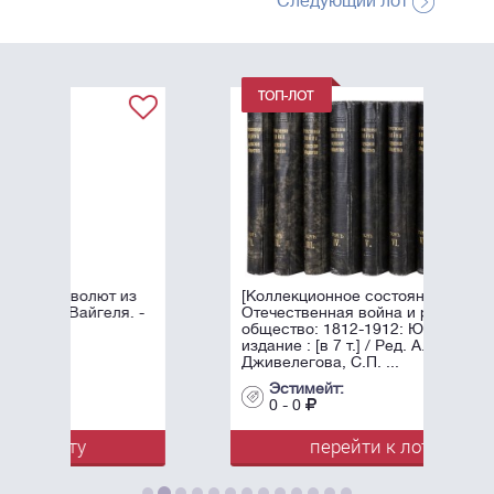
Следующий лот
 из
[Коллекционное состояние].
я. -
Отечественная война и русское
общество: 1812-1912: Юбилейное
издание : [в 7 т.] / Ред. А.К.
Дживелегова, С.П. ...
Эстимейт:
0 - 0
перейти к лоту