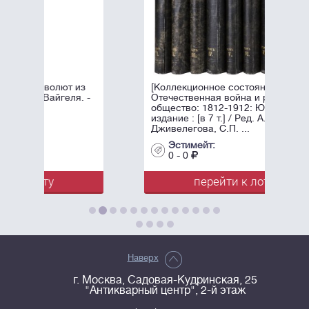
из
[Коллекционное состояние].
. -
Отечественная война и русское
общество: 1812-1912: Юбилейное
издание : [в 7 т.] / Ред. А.К.
Дживелегова, С.П. ...
Эстимейт:
0 - 0
перейти к лоту
Наверх
г. Москва, Садовая-Кудринская, 25
"Антикварный центр", 2-й этаж