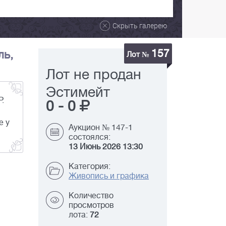
Скрыть галерею
157
ль,
Лот №
Лот не продан
Эстимейт
.
0
-
0
е у
Аукцион № 147-1
состоялся:
13 Июнь 2026 13:30
Категория:
Живопись и графика
Количество
просмотров
лота:
72