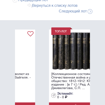
Предыдущий лот
Вернуться к списку лотов
Следующий лот
 из
[Коллекционное состояние].
я. -
Отечественная война и русское
общество: 1812-1912: Юбилейное
издание : [в 7 т.] / Ред. А.К.
Дживелегова, С.П. ...
Эстимейт:
0 - 0