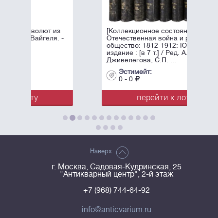
 из
[Коллекционное состояние].
я. -
Отечественная война и русское
общество: 1812-1912: Юбилейное
издание : [в 7 т.] / Ред. А.К.
Дживелегова, С.П. ...
Эстимейт:
0 - 0
перейти к лоту
Наверх
г. Москва, Садовая-Кудринская, 25
"Антикварный центр", 2-й этаж
+7 (968) 744-64-92
info@anticvarium.ru