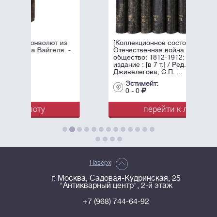
 из
[Коллекционное состояние].
я. -
Отечественная война и русское
общество: 1812-1912: Юбилейное
издание : [в 7 т.] / Ред. А.К.
Дживелегова, С.П. ...
Эстимейт:
0 - 0
перейти к лоту
Наверх
г. Москва, Садовая-Кудринская, 25
"Антикварный центр", 2-й этаж
+7 (968) 744-64-92