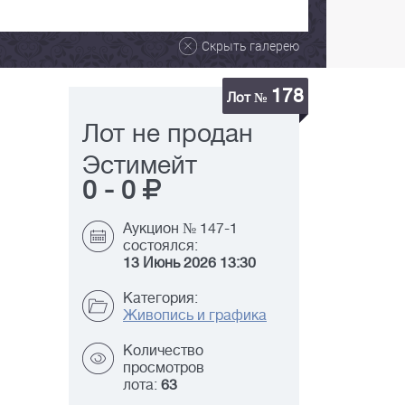
Скрыть галерею
178
Лот №
Лот не продан
Эстимейт
0
-
0
Аукцион № 147-1
состоялся:
13 Июнь 2026 13:30
Категория:
Живопись и графика
Количество
просмотров
лота:
63