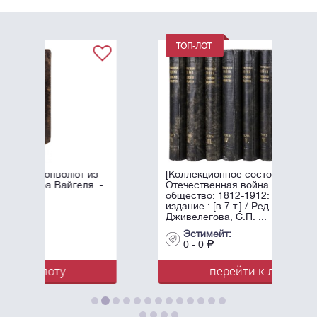
т из
[Коллекционное состояние].
ля. -
Отечественная война и русское
общество: 1812-1912: Юбилейное
издание : [в 7 т.] / Ред. А.К.
Дживелегова, С.П. ...
Эстимейт:
0 - 0
перейти к лоту