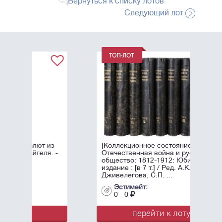
Вернуться к списку лотов
Следующий лот
 из
[Коллекционное состояние].
я. -
Отечественная война и русское
общество: 1812-1912: Юбилейное
издание : [в 7 т.] / Ред. А.К.
Дживелегова, С.П. ...
Эстимейт:
0 - 0
перейти к лоту