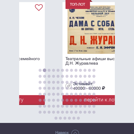
ого
Театральные афиши выступлений
Д.Н. Журавлева
Эстимейт:
40000 - 60000
перейти к лоту
Наверх