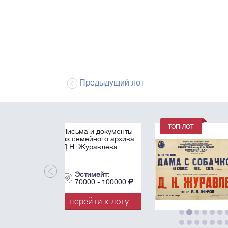
Предыдущий лот
Театральные афиш
выступлений Д.Н.
Журавлева
Эстимейт:
40000 - 60000
перейти к лот