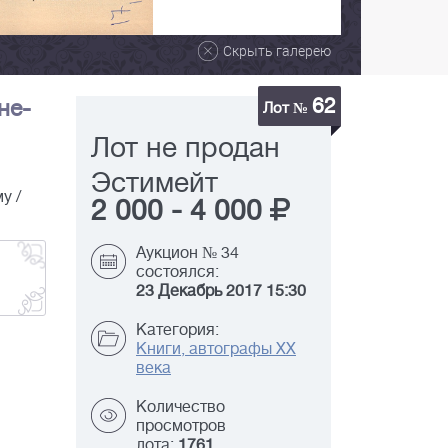
Скрыть галерею
62
не-
Лот №
Лот не продан
Эстимейт
у /
2 000
-
4 000
Аукцион № 34
состоялся:
23 Декабрь 2017 15:30
Категория:
Книги, автографы XX
века
Количество
просмотров
лота:
1761