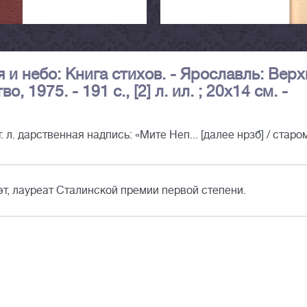
 и небо: Книга стихов. - Ярославль: Верх
1975. - 191 с., [2] л. ил. ; 20х14 см. -
л. дарственная надпись: «Мите Неп... [далее нрзб] / старом
т, лауреат Сталинской премии первой степени.