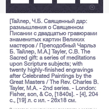
[Тайлер, Ч.Б. Священный дар:
размышления о Священном
Писании с двадцатью гравюрами
знаменитых картин Великих
мастеров / Преподобный Чарльз
Б. Тайлер, М.А.] Tayler, C.B. The
Sacred gift: a series of meditations
upon Scripture subjects; with
twenty highly-finished engravings
after Celebrated Paintings by the
Great Masters / The Rev. Charles B.
Tayler, M.A. - 2nd series. - London:
Fisher, son, & Co, [1840s]. - [4], 204
с., [19] л. с ил. - 26х18 см.