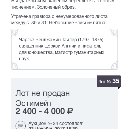
В издательском тканевом переплете с золотым
тиснением. Золоченый обрез.
Утрачена гравюра с ненумерованного листа
между с. 30 и 31. Небольшие «лисьи» пятна.
Чарльз Бенджамин Тайлер (1797–1875) —
священник Церкви Англии и писатель
для юношества, магистр гуманитарных
наук.
35
Лот №
Лот не продан
Эстимейт
2 400
-
4 000
Аукцион № 34 состоялся: