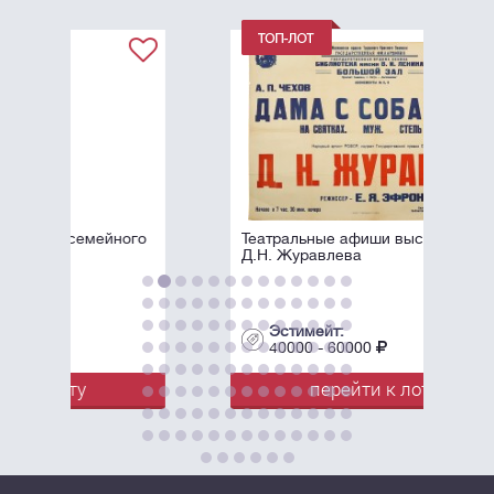
ого
Театральные афиши выступлений
Д.Н. Журавлева
Эстимейт:
40000 - 60000
перейти к лоту