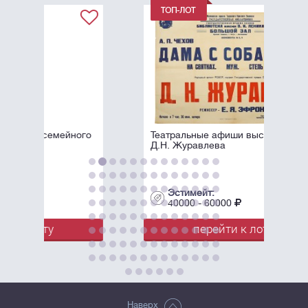
ого
Театральные афиши выступлений
Д.Н. Журавлева
Эстимейт:
40000 - 60000
перейти к лоту
Наверх