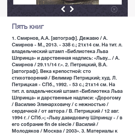
Пять книг
1. Смирнов, А.А. [автограф]. Дежавю / А.
Смирнов - М., 2013. - 338 с.; 21х14 см. На тит. л.
владельческий штамп «Библиотека Льва
Шпринца» и дарственная надпись: «Льву... / А.
Смирнов / 29.11/14 г.». 2. Петрицкий, В.А.
[автограф]. Века крепостной: сто
стихотворений / Велимир Петрицкий; худ. Л.
Петрицкая - СПб., 1992. - 53 с.; 21х14 см. На
тит. л. владельческий штамп «Библиотека Льва
Шпринца» и дарственные надписи: «Дорогому
/ Василию Элинарховичу / с нежностью /
сердечной / от автора / В. Петрицкий / 12 авг.
1994 г. / СПб.»; «Льву давидовичу Шпринцу - / в
его собрание fin de siecle / Василий /
Молодяков / Москва / 2003». 3. Материалы к