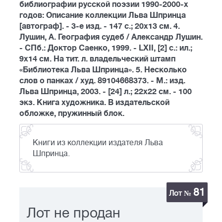
библиографии русской поэзии 1990-2000-х
годов: Описание коллекции Льва Шпринца
[автограф]. - 3-е изд. - 147 с.; 20х13 см. 4.
Лушин, А. География судеб / Александр Лушин.
- СПб.: Доктор Саенко, 1999. - LXII, [2] c.: ил.;
9х14 см. На тит. л. владельческий штамп
«Библиотека Льва Шпринца». 5. Несколько
слов о панках / худ. 89104668373. - М.: изд.
Льва Шпринца, 2003. - [24] л.; 22х22 см. - 100
экз. Книга художника. В издательской
обложке, пружинный блок.
Книги из коллекции издателя Льва
Шпринца.
81
Лот №
Лот не продан