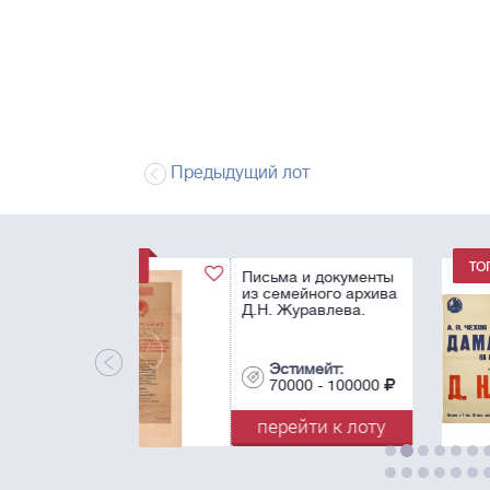
Предыдущий лот
Театральные афиш
выступлений Д.Н.
Журавлева
Эстимейт:
40000 - 60000
перейти к лот