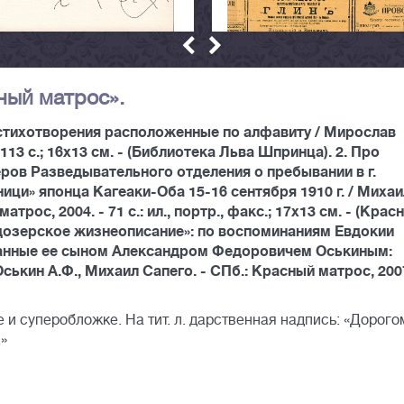
ный матрос».
 стихотворения расположенные по алфавиту / Мирослав
113 с.; 16х13 см. - (Библиотека Льва Шпринца). 2. Про
ров Разведывательного отделения о пребывании в г.
ци» японца Кагеаки-Оба 15-16 сентября 1910 г. / Михаи
рос, 2004. - 71 с.: ил., портр., факс.; 17х13 см. - (Крас
о «Ундозерское жизнеописание»: по воспоминаниям Евдокии
санные ее сыном Александром Федоровичем Оськиным:
ькин А.Ф., Михаил Сапего. - СПб.: Красный матрос, 2007
и суперобложке. На тит. л. дарственная надпись: «Дорого
.»