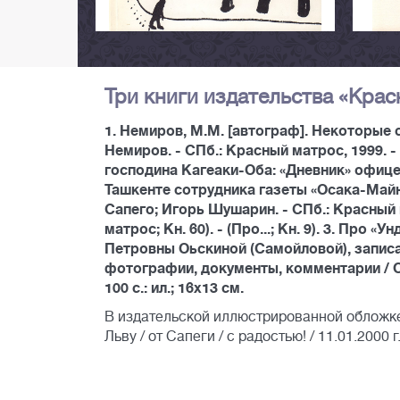
Три книги издательства «Крас
1. Немиров, М.М. [автограф]. Некоторые
Немиров. - СПб.: Красный матрос, 1999. - 
господина Кагеаки-Оба: «Дневник» офице
Ташкенте сотрудника газеты «Осака-Майни
Сапего; Игорь Шушарин. - СПб.: Красный мат
матрос; Кн. 60). - (Про...; Кн. 9). 3. Пр
Петровны Оьскиной (Самойловой), запи
фотографии, документы, комментарии / Ос
100 с.: ил.; 16х13 см.
В издательской иллюстрированной обложке 
Льву / от Сапеги / с радостью! / 11.01.2000 г