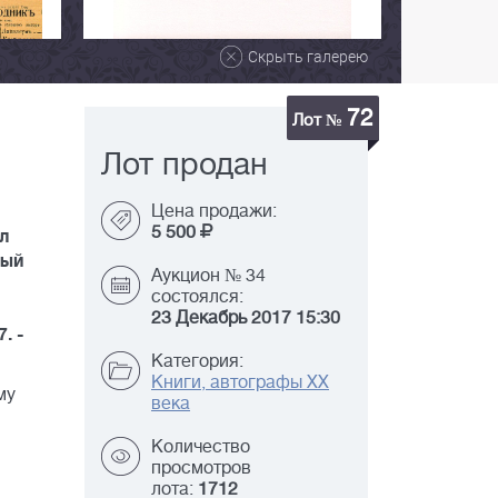
Скрыть галерею
72
Лот №
Лот продан
Цена продажи:
5 500
л
ный
Аукцион № 34
состоялся:
23 Декабрь 2017 15:30
. -
Категория:
Книги, автографы XX
му
века
Количество
просмотров
лота:
1712