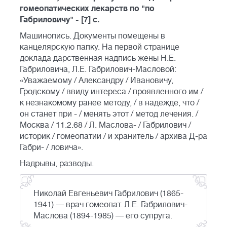
гомеопатических лекарств по "по
Габриловичу" - [7] c.
Машинопись. Документы помещены в
канцелярскую папку. На первой странице
доклада дарственная надпись жены Н.Е.
Габриловича, Л.Е. Габрилович-Масловой:
«Уважаемому / Александру / Ивановичу,
Гродскому / ввиду интереса / проявленного им /
к незнакомому ранее методу, / в надежде, что /
он станет при - / менять этот / метод лечения. /
Москва / 11.2.68 / Л. Маслова- / Габрилович /
историк / гомеопатии / и хранитель / архива Д-ра
Габри- / ловича».
Надрывы, разводы.
Николай Евгеньевич Габрилович (1865-
1941) — врач гомеопат. Л.Е. Габрилович-
Маслова (1894-1985) — его супруга.