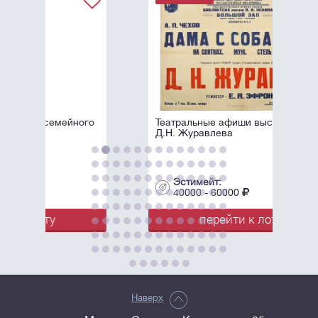
ного
Театральные афиши выступлений
Д.Н. Журавлева
Эстимейт:
40000 - 60000
перейти к лоту
Наверх